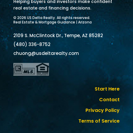
Helping buyers and investors make confident
real estate and financing decisions.
© 2026 US Delta Realty. All rights reserved.
Real Estate & Mortgage Guidance | Arizona
2109 S. McClintock Dr., Tempe, AZ 85282
(480) 336-8752
chuong@usdeltarealty.com
Start Here
Contact
Privacy Policy
Terms of Service