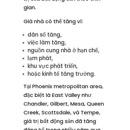
gian.
Giá nhà có thể tăng vì:
dân số tăng,
việc làm tăng,
nguồn cung nhà ở hạn chế,
lạm phát,
khu vực phát triển,
hoặc kinh tế tăng trưởng.
Tại Phoenix metropolitan area,
đặc biệt là East Valley như
Chandler, Gilbert, Mesa, Queen
Creek, Scottsdale, và Tempe,
giá trị bất động sản đã tăng
đáng kể trong nhiều năm qua