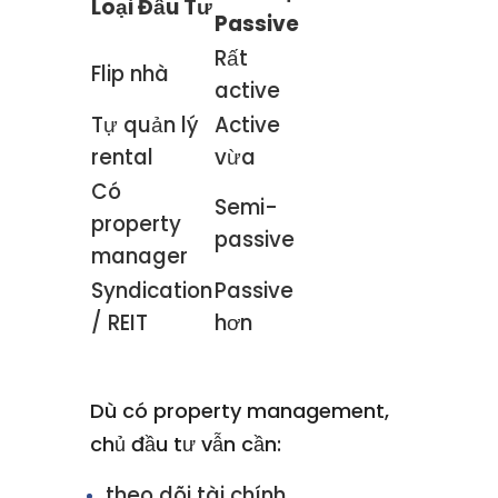
Loại Đầu Tư
Passive
Rất
Flip nhà
active
Tự quản lý
Active
rental
vừa
Có
Semi-
property
passive
manager
Syndication
Passive
/ REIT
hơn
Dù có property management,
chủ đầu tư vẫn cần:
theo dõi tài chính,